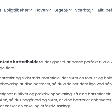
e
Boligtilbehør
Haven
Legetøj
Værktøj
Biltilb
Lysestager
Robotplæneklipper
Mini Figurer
Batteriholdere
Vaser
Dinosaurer
Opbevaring
Drager
Pynteting
Fidget Legetøj
ntede batteriholdere
, designet til at passe perfekt til a
Kontor
e flere.
Køkken
et stærkt og slidstærkt materiale, der sikrer en robust og ho
Toilet & Badeværelse
opbevaring af dine batterier, så du altid har dem lige ved hå
Vægophæng
signet til sikker og praktisk opbevaring, så dine batterier a
Tilbehør Til SKÅDIS Hulplade
en, så du undgår rod og sikrer, at dine batterier opbevares s
 ønsker en enkel og effektiv løsning!