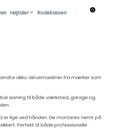
0
ehør
Højtider
Rodekassen
Jul
Påske
lle kendte akku-skruemaskiner fra mærker som
ldbar løsning til både værksted, garage og
nden.
ltid er lige ved hånden. De monteres nemt på
ikkert. Perfekt til både professionelle