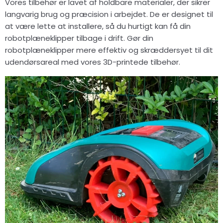
Vores tilbehør er lavet af holdbare materialer, der sikrer
langvarig brug og præcision i arbejdet. De er designet til
at være lette at installere, så du hurtigt kan få din
robotplæneklipper tilbage i drift. Gør din
robotplæneklipper mere effektiv og skræddersyet til dit
udendørsareal med vores 3D-printede tilbehør.