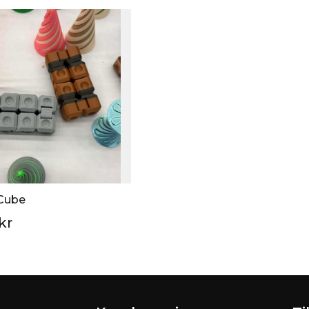
 Cube
kr