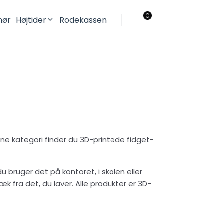
0
ehør
Højtider
Rodekassen
Jul
Påske
nne kategori finder du 3D-printede fidget-
du bruger det på kontoret, i skolen eller
ra det, du laver. Alle produkter er 3D-