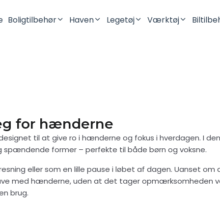
e
Boligtilbehør
Haven
Legetøj
Værktøj
Biltilb
Lysestager
Robotplæneklipper
Mini Figurer
Batteriholdere
Vaser
Dinosaurer
Opbevaring
Drager
Pynteting
Fidget Legetøj
leg for hænderne
Kontor
designet til at give ro i hænderne og fokus i hverdagen. I de
Køkken
 og spændende former – perfekte til både børn og voksne.
Toilet & Badeværelse
tresning eller som en lille pause i løbet af dagen. Uanset om 
Vægophæng
lave med hænderne, uden at det tager opmærksomheden væk f
Tilbehør Til SKÅDIS Hulplade
en brug.