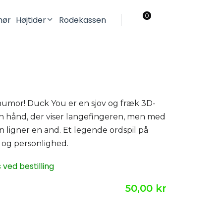
0
ehør
Højtider
Rodekassen
Jul
Påske
 humor! Duck You er en sjov og fræk 3D-
en hånd, der viser langefingeren, men med
n ligner en and. Et legende ordspil på
 og personlighed.
ved bestilling
50,00 kr