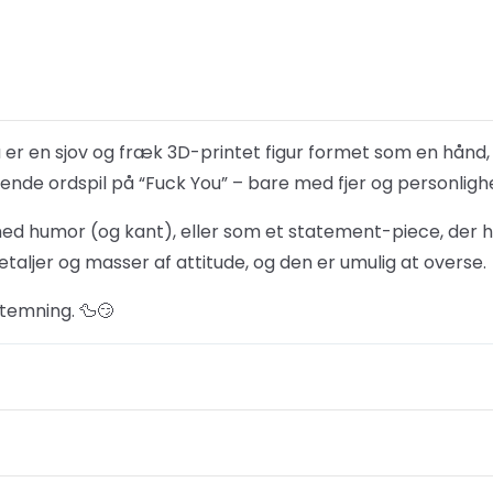
 er en sjov og fræk 3D-printet figur formet som en hånd,
gende ordspil på “Fuck You” – bare med fjer og personligh
d humor (og kant), eller som et statement-piece, der helt s
etaljer og masser af attitude, og den er umulig at overse.
stemning. 🦆😏