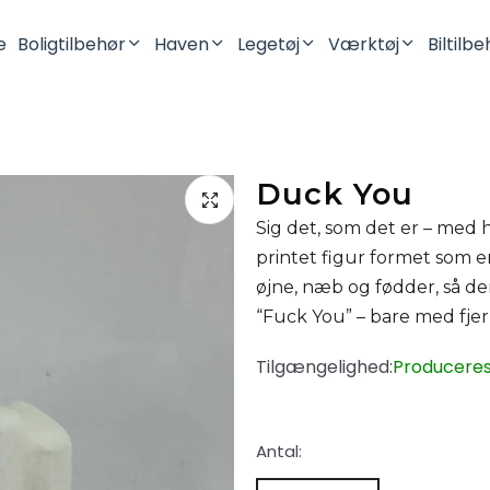
e
Boligtilbehør
Haven
Legetøj
Værktøj
Biltilb
Lysestager
Robotplæneklipper
Mini Figurer
Batteriholdere
Vaser
Dinosaurer
Duck You
Opbevaring
Drager
Sig det, som det er – med
Pynteting
Fidget Legetøj
printet figur formet som 
Kontor
øjne, næb og fødder, så de
Køkken
“Fuck You” – bare med fjer
Toilet & Badeværelse
Tilgængelighed:
Produceres 
Vægophæng
Tilbehør Til SKÅDIS Hulplade
Antal: