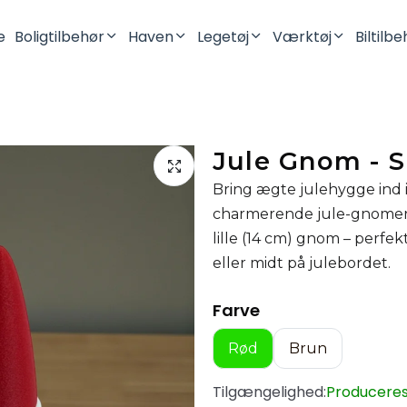
e
Boligtilbehør
Haven
Legetøj
Værktøj
Biltilb
Lysestager
Robotplæneklipper
Mini Figurer
Batteriholdere
Vaser
Dinosaurer
Jule Gnom - S
Opbevaring
Drager
Bring ægte julehygge ind 
Pynteting
Fidget Legetøj
charmerende jule-gnomer! 
Kontor
lille (14 cm) gnom – perfe
Køkken
eller midt på julebordet.
Toilet & Badeværelse
Farve
Vægophæng
Rød
Brun
Tilbehør Til SKÅDIS Hulplade
Tilgængelighed:
Produceres 