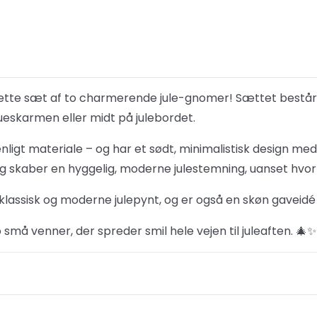
tte sæt af to charmerende jule-gnomer! Sættet består af
ueskarmen eller midt på julebordet.
enligt materiale – og har et sødt, minimalistisk design med
skaber en hyggelig, moderne julestemning, uanset hvor 
lassisk og moderne julepynt, og er også en skøn gaveidé ti
små venner, der spreder smil hele vejen til juleaften. 🎄✨