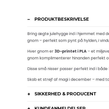
PRODUKTBESKRIVELSE
Bring ægte julehygge ind i hjemmet med de
gnom – perfekt som pynt på hylden, i vind
Hver gnom er
3D-printet i PLA
– et miljøv
gnom komplimenterer hinanden perfekt og 
Disse små nisser passer perfekt ind i både k
Skab et strejf af magi i december – med to 
SIKKERHED & PRODUCENT
KUNDEANMELDELSER