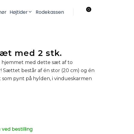
0
ehør
Højtider
Rodekassen
Jul
Påske
æt med 2 stk.
i hjemmet med dette sæt af to
Sættet består af én stor (20 cm) og én
kt som pynt på hylden, i vindueskarmen
ved bestilling