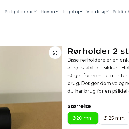
e
Boligtilbehør
Haven
Legetøj
Værktøj
Biltilb
Lysestager
Robotplæneklipper
Mini Figurer
Batteriholdere
Vaser
Dinosaurer
Rørholder 2 st
Opbevaring
Drager
Disse rørholdere er en enke
Pynteting
Fidget Legetøj
et rør stabilt og sikkert. 
Kontor
sørger for en solid monteri
Køkken
brug. Det gør dem velegned
du har brug for en pålidel
Toilet & Badeværelse
Vægophæng
Størrelse
Tilbehør Til SKÅDIS Hulplade
Ø20 mm.
Ø 25 mm.