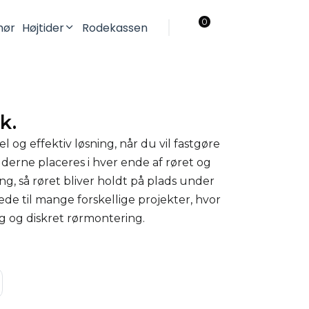
0
ehør
Højtider
Rodekassen
Jul
Påske
k.
l og effektiv løsning, når du vil fastgøre
Holderne placeres i hver ende af røret og
ng, så røret bliver holdt på plads under
e til mange forskellige projekter, hvor
ig og diskret rørmontering.