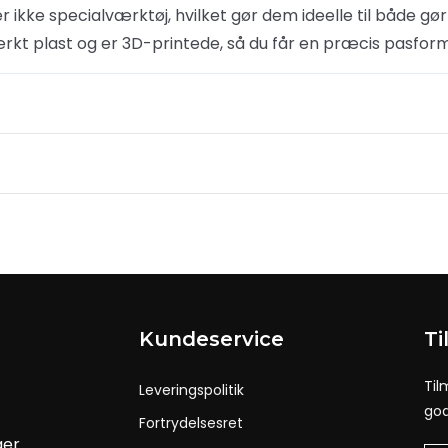
ikke specialværktøj, hvilket gør dem ideelle til både g
tærkt plast og er 3D-printede, så du får en præcis pasform 
Kundeservice
Ti
Til
Leveringspolitik
god
Fortrydelsesret
ger