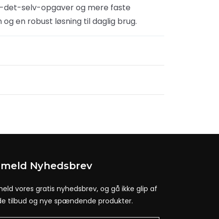
ør-det-selv-opgaver og mere faste
og en robust løsning til daglig brug.
lmeld Nyhedsbrev
meld vores gratis nyhedsbrev, og gå ikke glip af
e tilbud og nye spændende produkter.